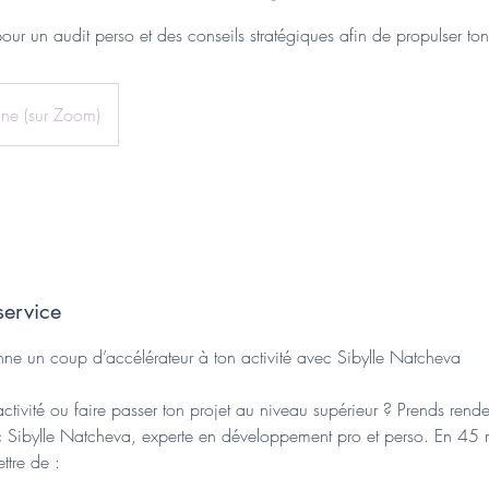
ur un audit perso et des conseils stratégiques afin de propulser ton 
gne (sur Zoom)
service
nne un coup d’accélérateur à ton activité avec Sibylle Natcheva
activité ou faire passer ton projet au niveau supérieur ? Prends rend
c Sibylle Natcheva, experte en développement pro et perso. En 45 m
ttre de :