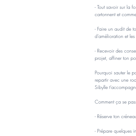
- Tout savoir sur la
cartonnent et commen
- Faire un audit de t
d’amélioration et les 
- Recevoir des cons
projet, affiner ton po
Pourquoi sauter le pa
repartir avec une ro
Sibylle t’accompagne
Comment ça se pas
- Réserve ton créneau 
- Prépare quelques in