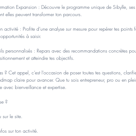
 formation Expansion : Découvre le programme unique de Sibylle, se
t elles peuvent transformer ton parcours.
on activité : Profite d’une analyse sur mesure pour repérer tes points f
opportunités à saisir.
eils personnalisés : Repars avec des recommandations concrètes po
sitionnement et atteindre tes objectifs.
s ? Cet appel, c’est l’occasion de poser toutes tes questions, clarifie
admap claire pour avancer. Que tu sois entrepreneur, pro ou en plei
 avec bienveillance et expertise.
se ?
sur le site.
fos sur ton activité.