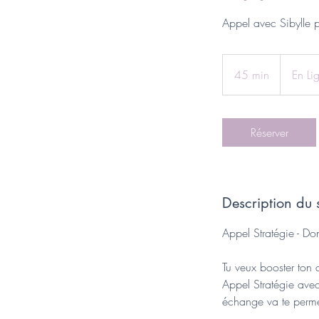
Appel avec Sibylle po
45 min
4
En Li
5
m
i
Réserver
n
Description du 
Appel Stratégie - Do
Tu veux booster ton 
Appel Stratégie ave
échange va te perme