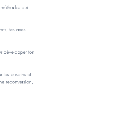
s méthodes qui
orts, tes axes
ur développer ton
r tes besoins et
ne reconversion,