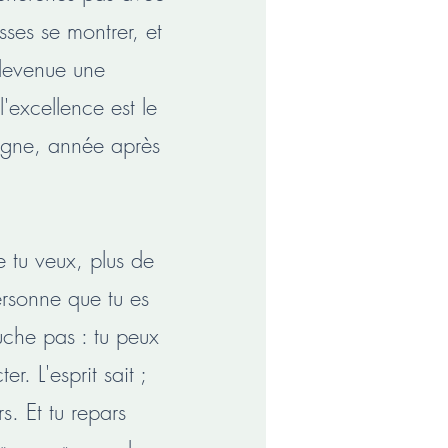
isses se montrer, et
 devenue une
l'excellence est le
loigne, année après
 tu veux, plus de
personne que tu es
uche pas : tu peux
r. L'esprit sait ;
s. Et tu repars