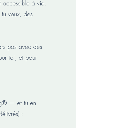
 accessible à vie.
 tu veux, des
pars pas avec des
ur toi, et pour
ng® — et tu en
délivrés) :