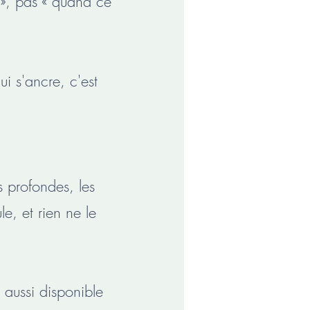
 », pas « quand ce
i s'ancre, c'est
ns profondes, les
le, et rien ne le
 aussi disponible