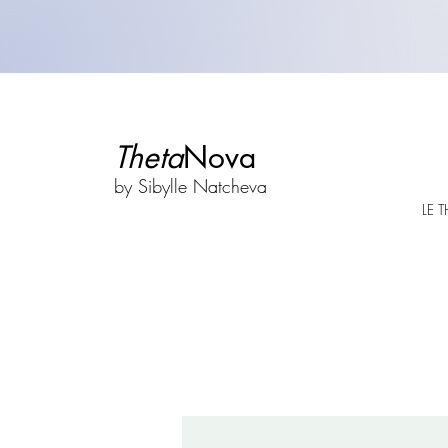
Theta
Nova
by Sibylle Natcheva
LE 