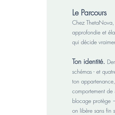
Le Parcours
Chez ThetaNova, 
approfondie et éla
qui décide vraimen
Ton identité.
Der
schémas - et quatre
ton appartenance, 
comportement de s
blocage protège —
on libère sans fin 