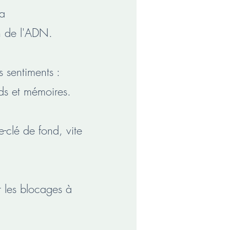
la
n de l'ADN.
s sentiments :
ds et mémoires.
e-clé de fond, vite
r les blocages à