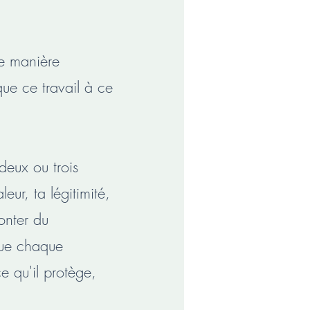
e manière
que ce travail à ce
deux ou trois
eur, ta légitimité,
onter du
que chaque
 qu'il protège,