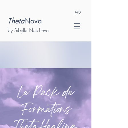
EN
Theta
Nova
by Sibylle Natcheva
APPEL DÉCOUVERTE OFFERT
Le Pack de
Formations
ThetaHealing