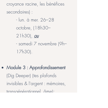
croyance racine, les bénéfices
secondaires) :
- lun. à mer. 26–28
octobre, (18h30–
21h30),
ou
- samedi 7 novembre (9h–
17h30).
Module 3 : Approfondissement
(Dig Deeper) (tes plafonds
invisibles & l'argent : mémoires,
transgénérationnel, âme):
- lun. à mer. 16–18
novembre (18h30–21h30).