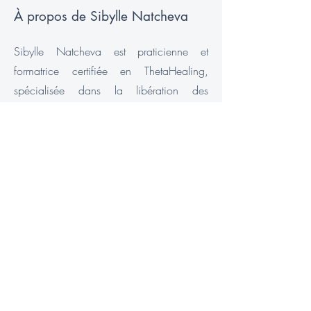
À propos de Sibylle Natcheva
Sibylle Natcheva est praticienne et
formatrice certifiée en ThetaHealing,
spécialisée dans la libération des
croyances limitantes et l’accompagnement
vers une manifestation consciente et
alignée.
Depuis plusieurs années, elle
accompagne des personnes désireuses
de créer une transformation profonde et
durable dans leur vie, en travaillant à la
source : l’inconscient, l’énergie et la
conscience.
Son approche se distingue par sa
profondeur, sa clarté et son authenticité.