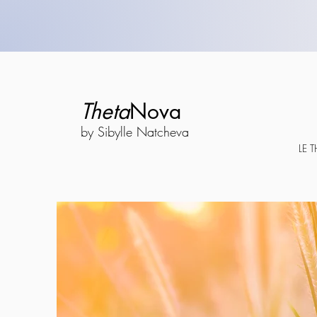
Theta
Nova
by Sibylle Natcheva
LE 