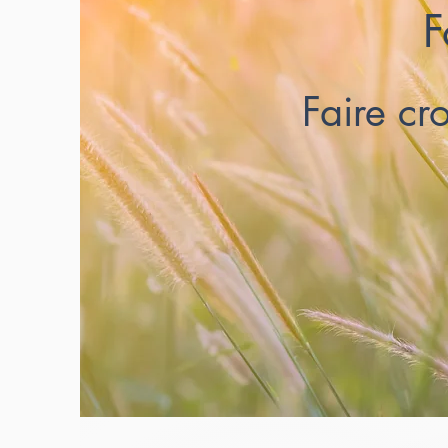
F
Faire cro
Développ
augme