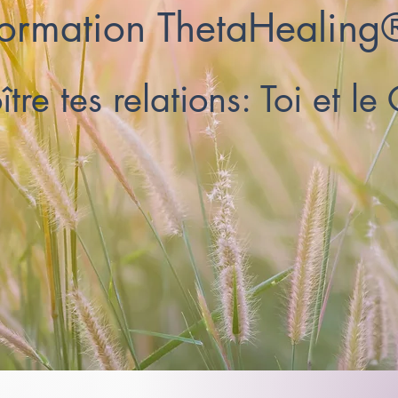
ormation ThetaHealing
ître tes relations: Toi et le
ez votre relation avec le Cr
ntez vos capacités de guéri