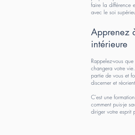
faire la différenc
avec le soi supérieu
Apprenez à 
intérieure
Rappelez-vous que l
changera votre vie.
partie de vous et f
discerner et réorien
C'est une formatio
comment puis-je sa
diriger votre espri