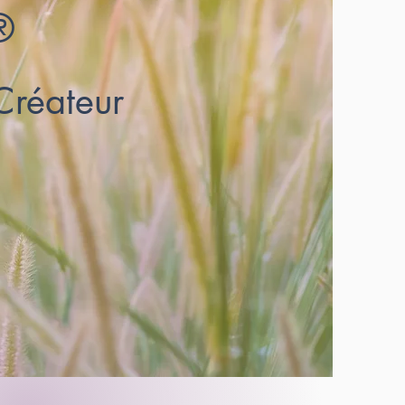
®
 Créateur
éateur et
son !