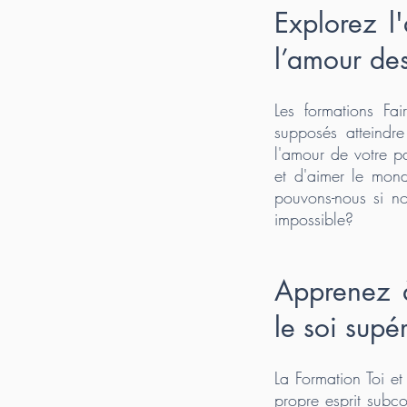
Explorez l
l’amour des
Les formations Fa
supposés atteindr
l'amour de votre p
et d'aimer le mon
pouvons-nous si n
impossible?
Apprenez à
le soi supé
La Formation Toi et
propre esprit subc