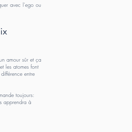
quer avec l'ego ou
ix
 un amour sûr et ça
et les atomes font
différence entre
emande toujours:
us apprendra à