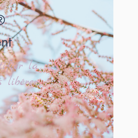
®
nt
ifier la
 libérer