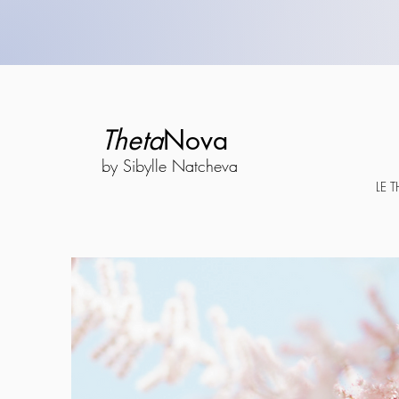
Theta
Nova
by Sibylle Natcheva
LE 