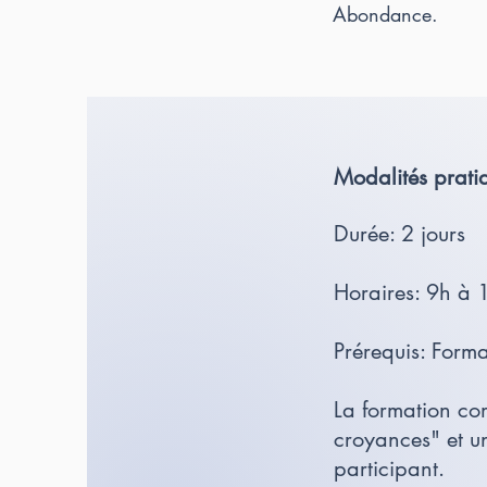
Abondance.
Modalités prati
Durée: 2 jours
Horaires: 9h à 
Prérequis: Form
La formation com
croyances" et un
participant.