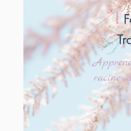
F
Tr
Apprene
racine d