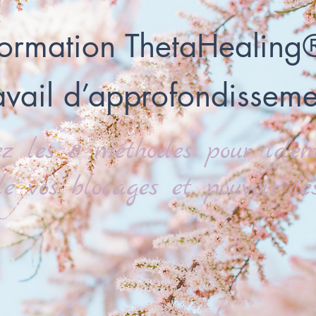
ormation ThetaHealing
avail d’approfondisseme
z les 8 méthodes pour ident
e vos blocages et pouvoir les