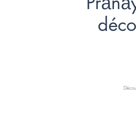
Prānā
déco
Découv