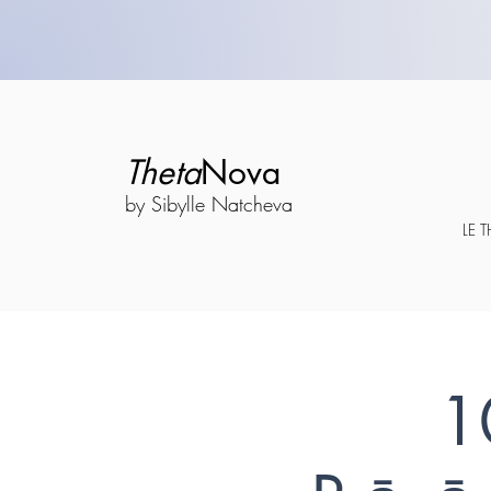
Theta
Nova
by Sibylle Natcheva
LE 
1