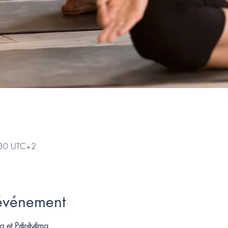
:30 UTC+2
'événement
ng et Prānāyāma 