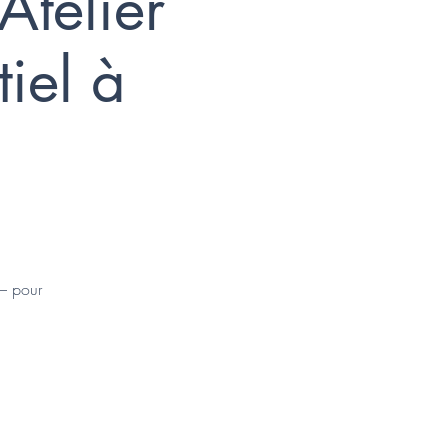
telier
iel à
 – pour