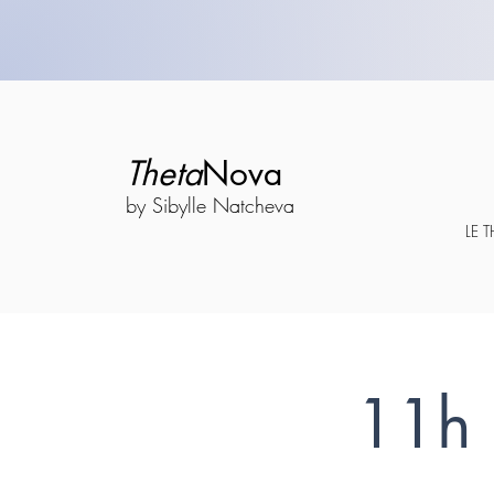
Theta
Nova
by Sibylle Natcheva
LE 
11h 