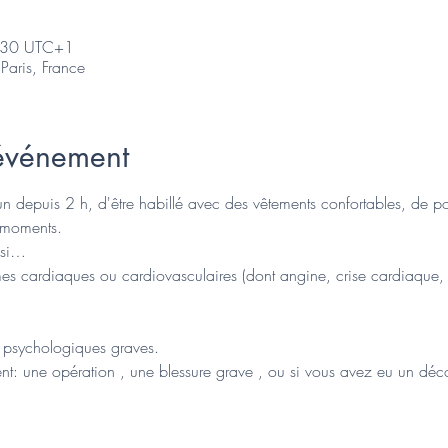
:30 UTC+1
Paris, France
'événement
un depuis 2 h, d'être habillé avec des vêtements confortables, de po
s moments.
 si…
es cardiaques ou cardiovasculaires (dont angine, crise cardiaque,
s psychologiques graves.
t: une opération , une blessure grave , ou si vous avez eu un déco