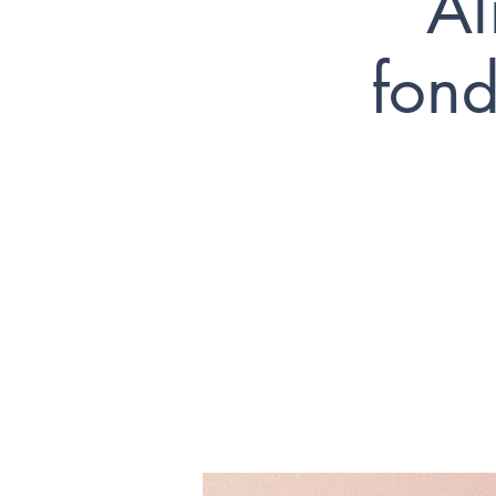
Al
fond