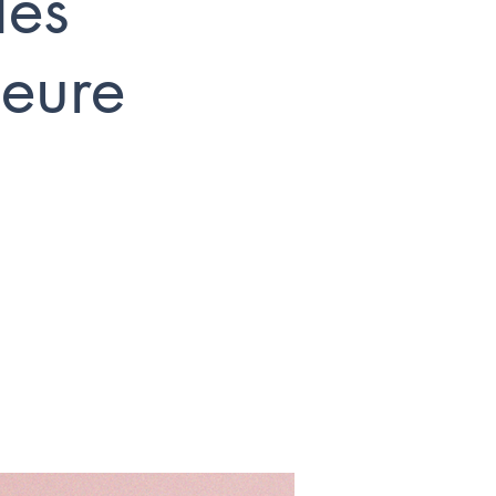
les
leure