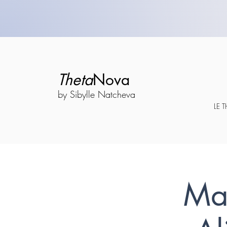
Theta
Nova
by Sibylle Natcheva
LE 
Mas