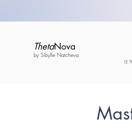
Theta
Nova
by Sibylle Natcheva
LE 
Mast