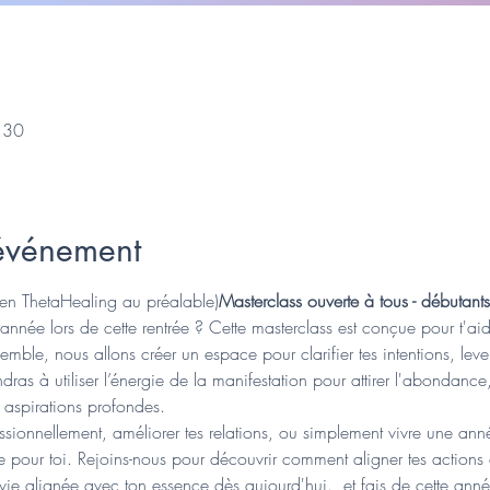
:30
'événement
 en ThetaHealing au préalable)
Masterclass ouverte à tous - débutan
n année lors de cette rentrée ? Cette masterclass est conçue pour t'a
mble, nous allons créer un espace pour clarifier tes intentions, lever
ndras à utiliser l’énergie de la manifestation pour attirer l'abondance,
es aspirations profondes.
ssionnellement, améliorer tes relations, ou simplement vivre une ann
ite pour toi. Rejoins-nous pour découvrir comment aligner tes actions a
ie alignée avec ton essence dès aujourd'hui. 
 et fais de cette anné