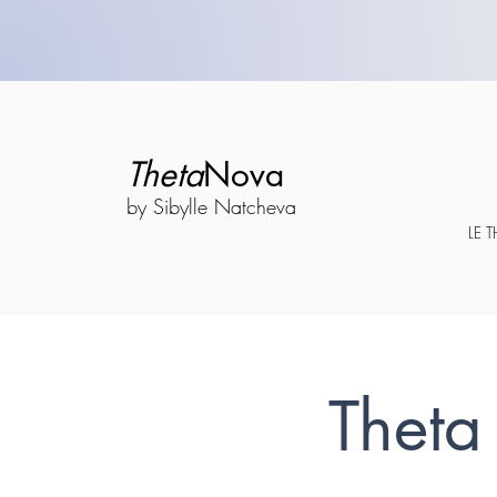
Theta
Nova
by Sibylle Natcheva
LE 
Theta