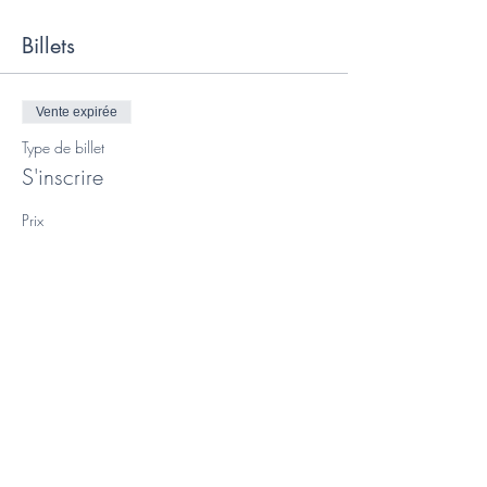
Billets
Vente expirée
Type de billet
S'inscrire
Prix
420,00 €
Vente expirée
Type de billet
Acompte pour réserver sa place
Plus d'info
Prix