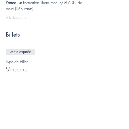
Prérequis:
 Formation Theta Healing® ADN de 
base (Débutants)
Afficher plus
Billets
Vente expirée
Type de billet
S'inscrire
Prix
400,00 €
Vente expirée
Type de billet
Acompte pour réserver sa place