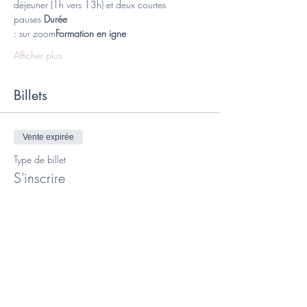
déjeuner (1h vers 13h) et deux courtes 
pauses 
Durée
: sur zoom
Formation en igne
Afficher plus
Billets
Vente expirée
Type de billet
S'inscrire
Prix
400,00 €
Vente expirée
Type de billet