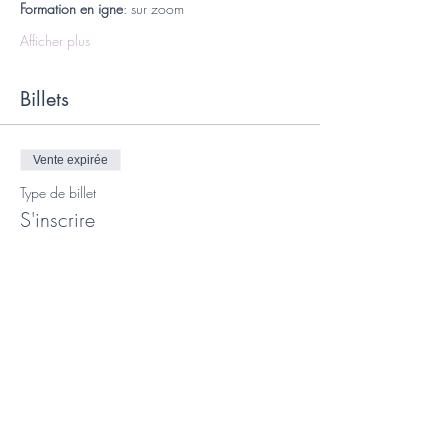
Formation en igne
: sur zoom
Afficher plus
Billets
Vente expirée
Type de billet
S'inscrire
Prix
400,00 €
Vente expirée
Type de billet
Acompte pour réserver sa place