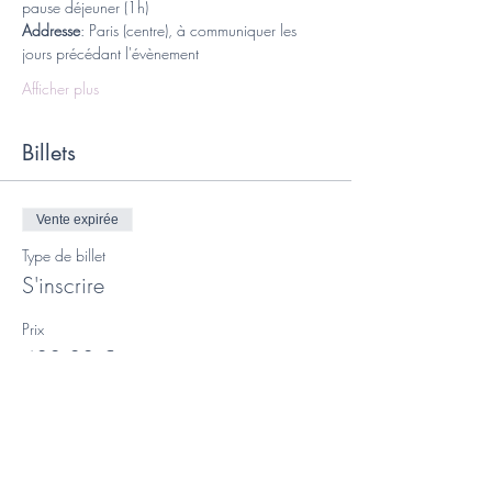
pause déjeuner (1h) 
Addresse
: Paris (centre), à communiquer les 
jours précédant l'évènement 
Afficher plus
Billets
Vente expirée
Type de billet
S'inscrire
Prix
400,00 €
Vente expirée
Type de billet