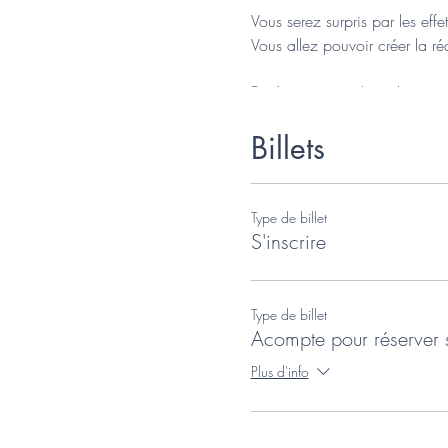
Vous serez surpris par les eff
Vous allez pouvoir créer la réa
Durée
: 3 jours, de 09h30 à 
Billets
Addresse
: Paris (centre), à 
Prérequis
: aucun.
Type de billet
Supports pédagogiques:
le l
S'inscrire
manuel pratique.
Tarif
: Le tarif est fixé par le
Type de billet
Acompte pour réserver 
Certification:
Certificat inter
Plus d'info
Description complète
:
https: