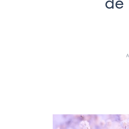
de 
A