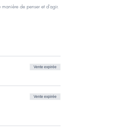
e manière de penser et d’agir.
Vente expirée
à commander soi-même) et un
Vente expirée