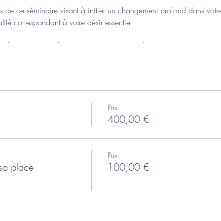
ets de ce séminaire visant à initier un changement profond dans votr
lité correspondant à votre désir essentiel.
18h avec pause déjeuner (1h vers 13h) et deux courtes pauses
communiquer les jours précédant l'évènement
Prix
ivre fondateur, La Technique du Theta Healing® de Vianna Stibal (
400,00 €
 ThetaHealing Institute of Knowledge®, USA.
Prix
sa place
100,00 €
national établi par le ThetaHealing Institute of Knowledge®, USA
//www.thetanova.fr/theta-healing-cours-adn-de-base