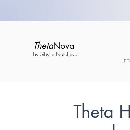
Theta
Nova
by Sibylle Natcheva
LE 
Theta 