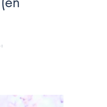
 (en
 !