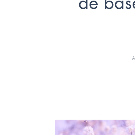
de base
A