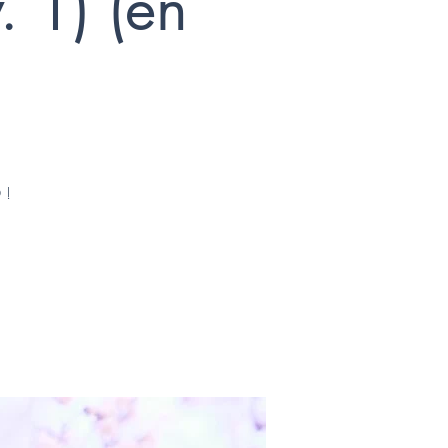
. 1) (en
 !