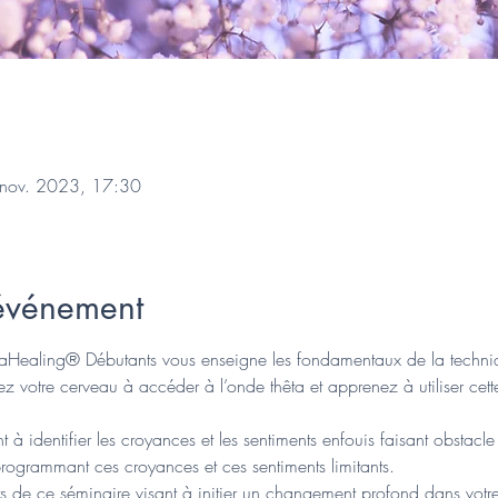
 nov. 2023, 17:30
'événement
etaHealing® Débutants vous enseigne les fondamentaux de la techni
nez votre cerveau à accéder à l’onde thêta et apprenez à utiliser ce
à identifier les croyances et les sentiments enfouis faisant obstacl
eprogrammant ces croyances et ces sentiments limitants.
ets de ce séminaire visant à initier un changement profond dans votr