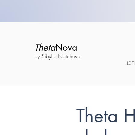
Theta
Nova
by Sibylle Natcheva
LE 
Theta 