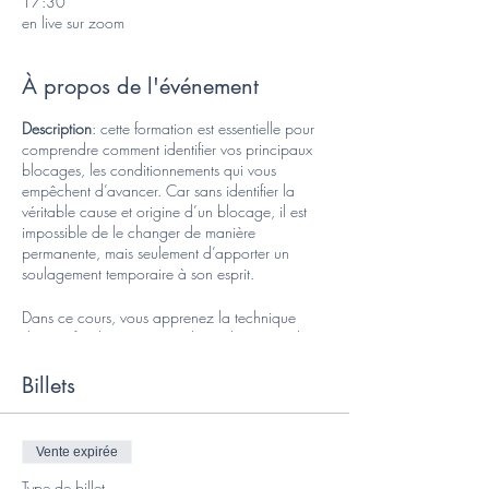
17:30
en live sur zoom
À propos de l'événement
Description
: cette formation est essentielle pour
comprendre comment identifier vos principaux
blocages, les conditionnements qui vous
empêchent d’avancer. Car sans identifier la
véritable cause et origine d’un blocage, il est
impossible de le changer de manière
permanente, mais seulement d’apporter un
soulagement temporaire à son esprit.
Dans ce cours, vous apprenez la technique
d’approfondissement appelée « digging ». Il
vous permet de vous poser les bonnes questions
et d’aller à l’origine de vos blocages pour les
Billets
identifier et les éliminer.
Vous quittez la formation muni d’une profonde
Vente expirée
compréhension de vos conditionnements et
comment ils génèrent dans votre vie des
Type de billet