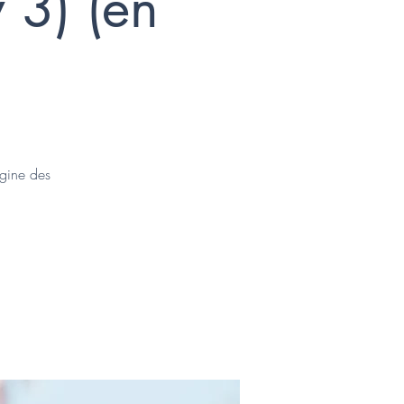
 3) (en
igine des