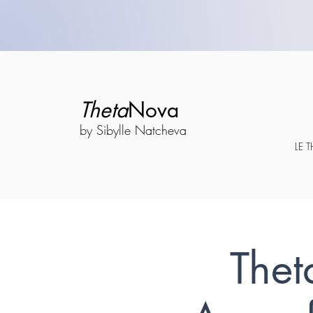
Theta
Nova
by Sibylle Natcheva
LE 
Thet