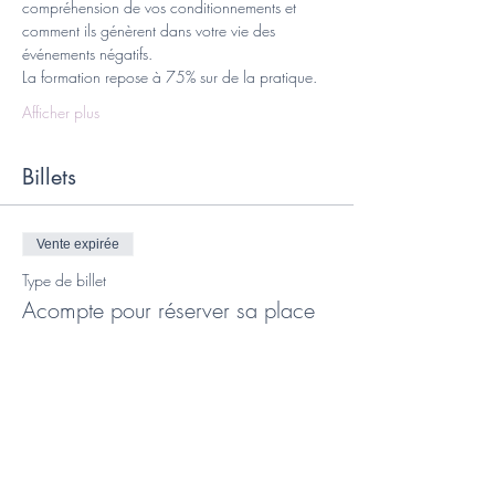
compréhension de vos conditionnements et 
comment ils génèrent dans votre vie des 
événements négatifs.
La formation repose à 75% sur de la pratique.
Afficher plus
Billets
Vente expirée
Type de billet
Acompte pour réserver sa place
Plus d'info
Prix
100,00 €