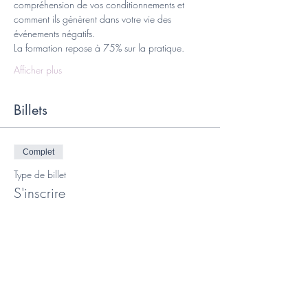
compréhension de vos conditionnements et 
comment ils génèrent dans votre vie des 
événements négatifs.
La formation repose à 75% sur la pratique.
Afficher plus
Billets
Complet
Type de billet
S'inscrire
Prix
350,00 €
Vente expirée