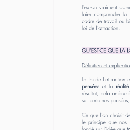
Peut-on vraiment obte
faire comprendre la l
cadre de travail ou bi
loi de l’attraction. 
QU’EST-CE QUE LA L
Définition et explicati
La loi de l’attraction 
pensées
 et la 
réalité
résultat, cela amène à
sur certaines pensées,
Ce que l’on choisit de
le principe que nos r
fondé sur l’idée que
 t