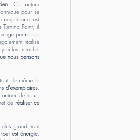
den
. Cet auteur 
echnique pour se 
 compétence est 
Turning Point, il 
uvrage permet de 
galement réalisé 
quoi les miracles 
ue nous pensons 
 tout de même le 
ns d’exemplaires
. 
 autour de nous, 
met de 
réaliser ce 
e plus grand nom 
 
tout est énergie
. 