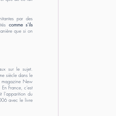
, on peut remplacer les pensées limitantes par des 
ités 
comme s’ils 
anière que si on 
x sur le sujet. 
me siècle dans le 
du magazine New 
. En France, c’est 
 l’apparition du 
concept, notamment par le principe de l’autosuggestion. Mais il faut attendre 2006 avec le livre 
 