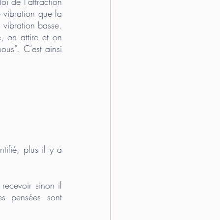
i de l’attraction 
 vibration que la 
 vibration basse. 
 on attire et on 
us”. C’est ainsi 
ifié, plus il y a 
recevoir sinon il 
es pensées sont 