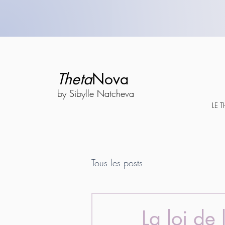
Theta
Nova
by Sibylle Natcheva
LE 
Tous les posts
La loi de 