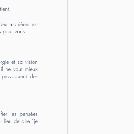
ient. 
 des manières est 
s pour vous. 
gie et sa vision 
il ne vaut mieux 
 provoquent des 
ier les pensées 
 lieu de dire “je 