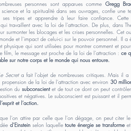
ombreuses personnes sont apparues comme 
Gregg Bra
a science et la spiritualité dans ses ouvrages, confie une t
 ses tripes et apprendre à leur faire confiance. Cette
ui travaillent avec la loi de l’attraction. De plus, dans The 
r surmonter les blocages et les crises personnelles. Cet o
nde et l’impact de celui-ci sur le pouvoir personnel. Il a é
 et physique qui sont utilisées pour montrer comment et pour
 film, le message est proche de la loi de l’attraction : 
ce q
ble sur notre corps et le monde qui nous entoure. 
Le Secret
 a fait l’objet de nombreuses critiques. Mais il a
la propension de la loi de l’attraction avec environ 
30 millio
uestion du 
subconscient
 et de tout ce dont on peut contrôler
ositives et négatives. Le subconscient est puissant et il per
esprit et l’action. 
que l’on attire par celle que l’on dégage, on peut citer l
idée 
d’Einstein
 selon laquelle
 toute énergie se transforme 
et