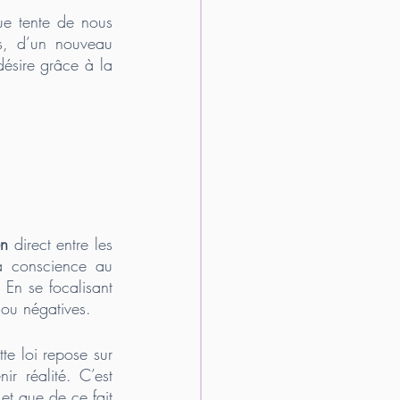
ue tente de nous 
es, d’un nouveau 
désire grâce à la 
en
 direct entre les 
a conscience au 
. En se focalisant 
 ou négatives. 
te loi repose sur 
r réalité. C’est 
et que de ce fait 