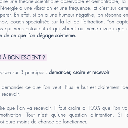
ire une théorie scientifique observable et démontrable, la lo
l’énergie a une vibration et une fréquence. Et c’est sur cette
 opérer. En effet, si on a une humeur négative, on résonne en
v, coach spécialisée sur la loi de l’attraction, “on capte,
ns qui nous entourent et qui vibrent au même niveau que no
gie de ce que l’on dégage soi-même.
R À BON ESCIENT ? 
repose sur 3 principes : 
demander, croire et recevoir
. 
t demander ce que l’on veut. Plus le but est clairement ident
recevoir. 
oire que l’on va recevoir. Il faut croire à 100% que l’on va 
tivation. Tout n’est qu’une question d’intention. Si l
a loi aura moins de chance de fonctionner. 