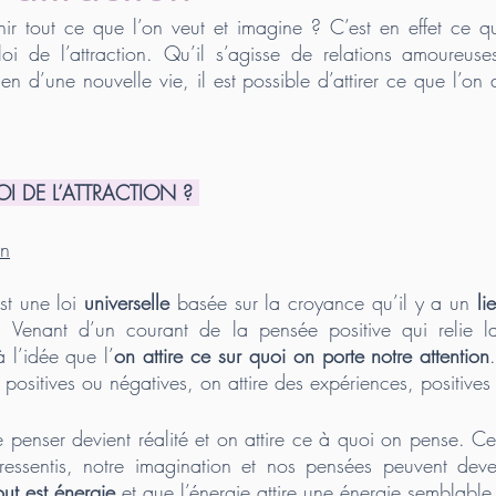
nir tout ce que l’on veut et imagine ? C’est en effet ce q
oi de l’attraction. Qu’il s’agisse de relations amoureus
en d’une nouvelle vie, il est possible d’attirer ce que l’on 
OI DE L’ATTRACTION ? 
on
est une loi 
universelle
 basée sur la croyance qu’il y a un 
li
. Venant d’un courant de la pensée positive qui relie l
 l’idée que l’
on attire ce sur quoi on porte notre attention
 positives ou négatives, on attire des expériences, positives
 penser devient réalité et on attire ce à quoi on pense. Cet
essentis, notre imagination et nos pensées peuvent deveni
out est énergie
 et que l’énergie attire une énergie semblable 