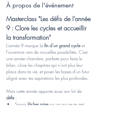
À propos de l'événement
Masterclass "Les défis de l’année 
9 : Clore les cycles et accueillir 
la transformation"
L’année 9 marque la 
fin d’un grand cycle
 et 
l’ouverture vers de nouvelles possibilités. C’est 
une année charnière, parfaite pour faire le 
bilan, clore les chapitres qui n’ont plus leur 
place dans ta vie, et poser les bases d’un futur 
aligné avec tes aspirations les plus profondes.
Mais cette année apporte aussi son lot de 
défis
 :
Savoir 
lâcher prise
 sur ce qui ne te sert 
plus.
Affronter les 
peurs de l’inconnu
 et les 
attachements au passé.
Transformer la confusion et les doutes en 
une 
opportunité de renouveau
.