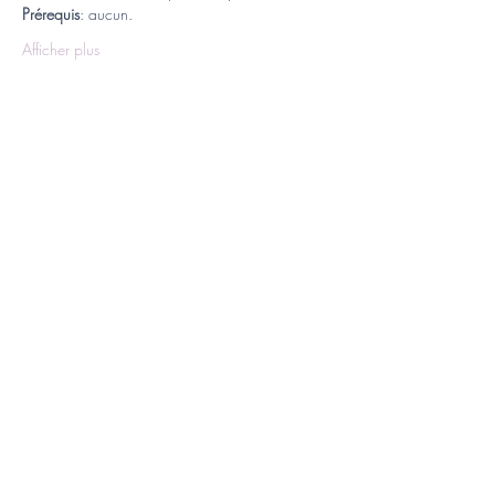
Prérequis
: aucun.  
Afficher plus
Billets
Vente expirée
Type de billet
S'inscrire
Prix
400,00 €
Partager cet événement